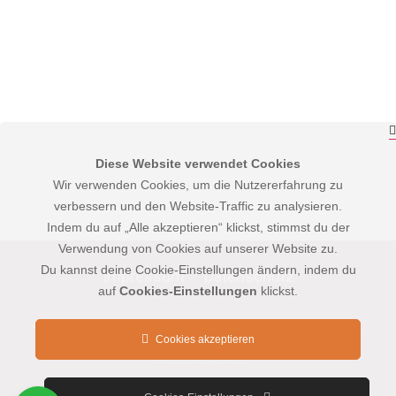
BERUFSBERATUNG / KONTAKT
089 26 44 88
Diese Website verwendet Cookies
(Mo.-Fr. - 09.00-16.00 Uhr)
Wir verwenden Cookies, um die Nutzererfahrung zu
verbessern und den Website-Traffic zu analysieren.
Indem du auf „Alle akzeptieren“ klickst, stimmst du der
Verwendung von Cookies auf unserer Website zu.
Du kannst deine Cookie-Einstellungen ändern, indem du
Impressum
Datenschutz
auf
Cookies-Einstellungen
klickst.
©
2026 I Schöner Schulen München I Inhaberin:
Cookies akzeptieren
Corinna Frankl